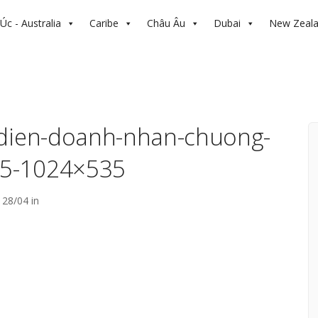
Úc - Australia
Caribe
Châu Âu
Dubai
New Zeal
-dien-doanh-nhan-chuong-
b5-1024×535
28/04 in