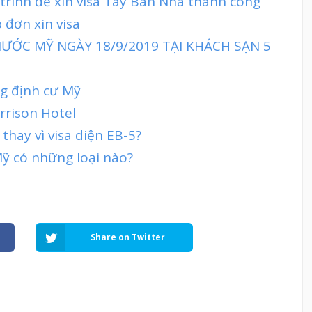
 trình để xin visa Tây Ban Nha thành công
 đơn xin visa
ƯỚC MỸ NGÀY 18/9/2019 TẠI KHÁCH SẠN 5
ng định cư Mỹ
rrison Hotel
thay vì visa diện EB-5?
Mỹ có những loại nào?
Share on Twitter