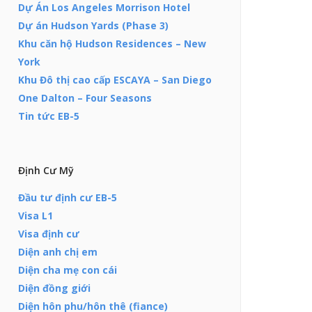
Dự Án Los Angeles Morrison Hotel
Dự án Hudson Yards (Phase 3)
Khu căn hộ Hudson Residences – New
York
Khu Đô thị cao cấp ESCAYA – San Diego
One Dalton – Four Seasons
Tin tức EB-5
Định Cư Mỹ
Đầu tư định cư EB-5
Visa L1
Visa định cư
Diện anh chị em
Diện cha mẹ con cái
Diện đồng giới
Diện hôn phu/hôn thê (fiance)