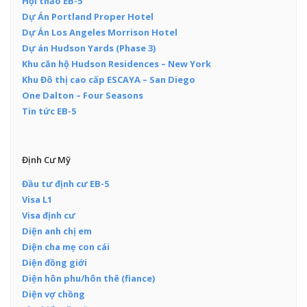
Hội thảo EB-5
Dự Án Portland Proper Hotel
Dự Án Los Angeles Morrison Hotel
Dự án Hudson Yards (Phase 3)
Khu căn hộ Hudson Residences – New York
Khu Đô thị cao cấp ESCAYA – San Diego
One Dalton – Four Seasons
Tin tức EB-5
Định Cư Mỹ
Đầu tư định cư EB-5
Visa L1
Visa định cư
Diện anh chị em
Diện cha mẹ con cái
Diện đồng giới
Diện hôn phu/hôn thê (fiance)
Diện vợ chồng