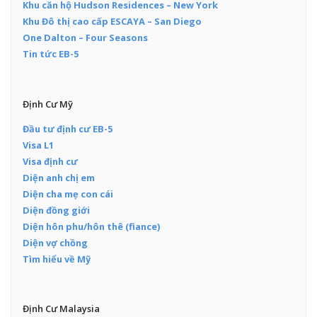
Khu căn hộ Hudson Residences – New York
Khu Đô thị cao cấp ESCAYA – San Diego
One Dalton – Four Seasons
Tin tức EB-5
Định Cư Mỹ
Đầu tư định cư EB-5
Visa L1
Visa định cư
Diện anh chị em
Diện cha mẹ con cái
Diện đồng giới
Diện hôn phu/hôn thê (fiance)
Diện vợ chồng
Tìm hiểu về Mỹ
Định Cư Malaysia