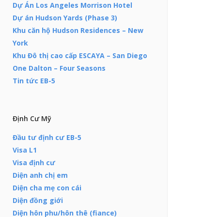
Dự Án Los Angeles Morrison Hotel
Dự án Hudson Yards (Phase 3)
Khu căn hộ Hudson Residences – New
York
Khu Đô thị cao cấp ESCAYA – San Diego
One Dalton – Four Seasons
Tin tức EB-5
Định Cư Mỹ
Đầu tư định cư EB-5
Visa L1
Visa định cư
Diện anh chị em
Diện cha mẹ con cái
Diện đồng giới
Diện hôn phu/hôn thê (fiance)