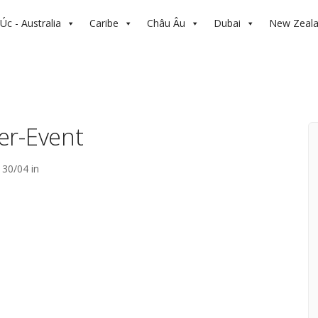
Úc - Australia
Caribe
Châu Âu
Dubai
New Zeal
er-Event
30/04 in