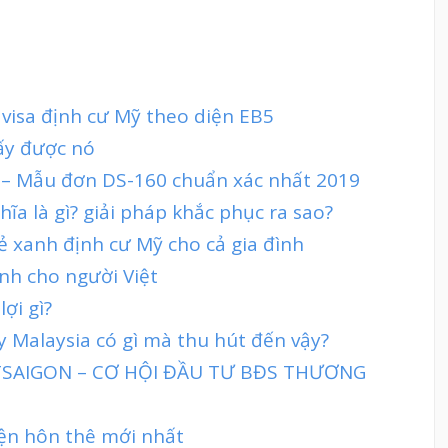
 visa định cư Mỹ theo diện EB5
lấy được nó
ỹ – Mẫu đơn DS-160 chuẩn xác nhất 2019
ĩa là gì? giải pháp khắc phục ra sao?
ẻ xanh định cư Mỹ cho cả gia đình
nh cho người Việt
ợi gì?
ty Malaysia có gì mà thu hút đến vậy?
TTSAIGON – CƠ HỘI ĐẦU TƯ BĐS THƯƠNG
iện hôn thê mới nhất