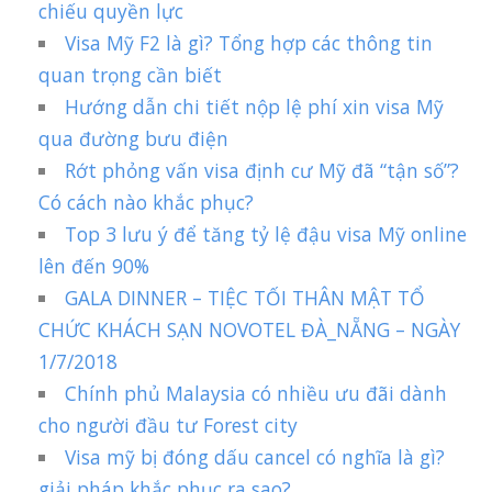
chiếu quyền lực
Visa Mỹ F2 là gì? Tổng hợp các thông tin
quan trọng cần biết
Hướng dẫn chi tiết nộp lệ phí xin visa Mỹ
qua đường bưu điện
Rớt phỏng vấn visa định cư Mỹ đã “tận số”?
Có cách nào khắc phục?
Top 3 lưu ý để tăng tỷ lệ đậu visa Mỹ online
lên đến 90%
GALA DINNER – TIỆC TỐI THÂN MẬT TỔ
CHỨC KHÁCH SẠN NOVOTEL ĐÀ_NẴNG – NGÀY
1/7/2018
Chính phủ Malaysia có nhiều ưu đãi dành
cho người đầu tư Forest city
Visa mỹ bị đóng dấu cancel có nghĩa là gì?
giải pháp khắc phục ra sao?