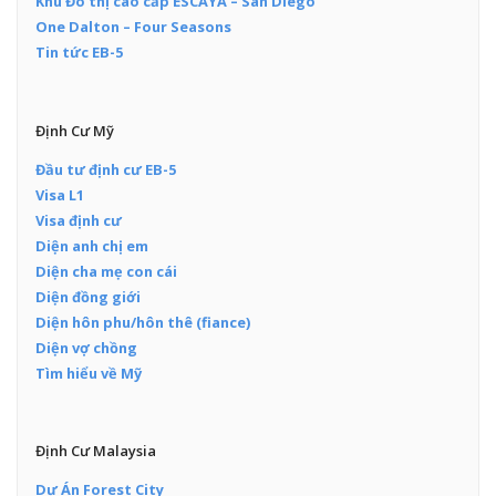
Khu Đô thị cao cấp ESCAYA – San Diego
One Dalton – Four Seasons
Tin tức EB-5
Định Cư Mỹ
Đầu tư định cư EB-5
Visa L1
Visa định cư
Diện anh chị em
Diện cha mẹ con cái
Diện đồng giới
Diện hôn phu/hôn thê (fiance)
Diện vợ chồng
Tìm hiểu về Mỹ
Định Cư Malaysia
Dự Án Forest City