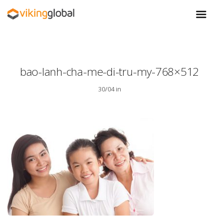
bao-lanh-cha-me-di-tru-my-768×512
30/04 in