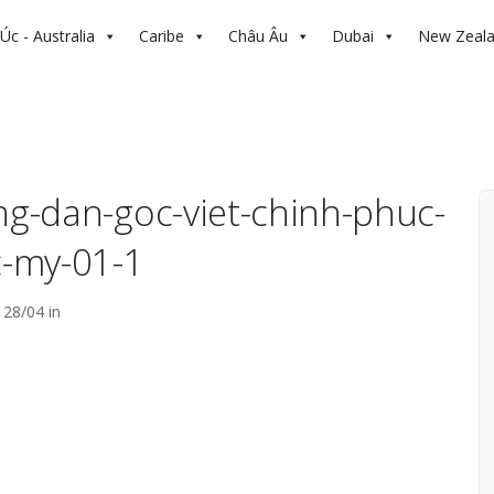
Úc - Australia
Caribe
Châu Âu
Dubai
New Zeal
g-dan-goc-viet-chinh-phuc-
-my-01-1
28/04 in