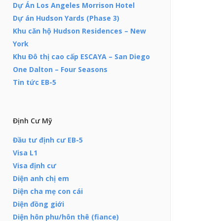
Dự Án Los Angeles Morrison Hotel
Dự án Hudson Yards (Phase 3)
Khu căn hộ Hudson Residences – New
York
Khu Đô thị cao cấp ESCAYA – San Diego
One Dalton – Four Seasons
Tin tức EB-5
Định Cư Mỹ
Đầu tư định cư EB-5
Visa L1
Visa định cư
Diện anh chị em
Diện cha mẹ con cái
Diện đồng giới
Diện hôn phu/hôn thê (fiance)