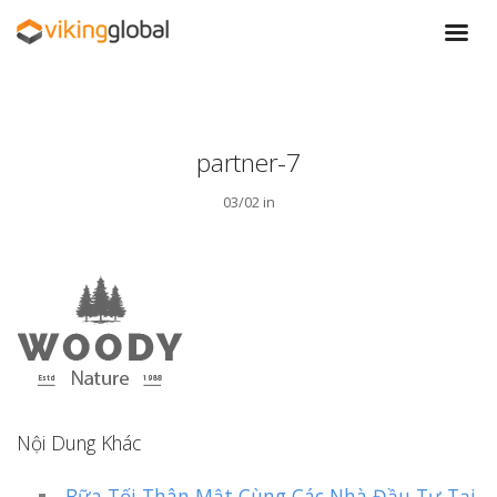
partner-7
03/02 in
Nội Dung Khác
Bữa Tối Thân Mật Cùng Các Nhà Đầu Tư Tại