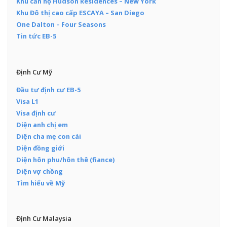
Khu căn hộ Hudson Residences – New York
Khu Đô thị cao cấp ESCAYA – San Diego
One Dalton – Four Seasons
Tin tức EB-5
Định Cư Mỹ
Đầu tư định cư EB-5
Visa L1
Visa định cư
Diện anh chị em
Diện cha mẹ con cái
Diện đồng giới
Diện hôn phu/hôn thê (fiance)
Diện vợ chồng
Tìm hiểu về Mỹ
Định Cư Malaysia