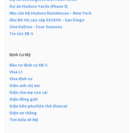
Dự án Hudson Yards (Phase 3)
Khu căn hộ Hudson Residences – New York
Khu Đô thị cao cấp ESCAYA – San Diego
One Dalton – Four Seasons
Tin tức EB-5
Định Cư Mỹ
Đầu tư định cư EB-5
Visa L1
Visa định cư
Diện anh chị em
Diện cha mẹ con cái
Diện đồng giới
Diện hôn phu/hôn thê (fiance)
Diện vợ chồng
Tìm hiểu về Mỹ