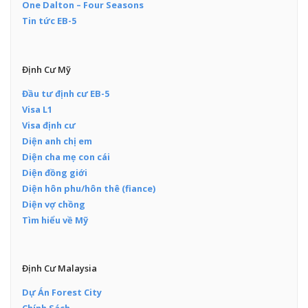
One Dalton – Four Seasons
Tin tức EB-5
Định Cư Mỹ
Đầu tư định cư EB-5
Visa L1
Visa định cư
Diện anh chị em
Diện cha mẹ con cái
Diện đồng giới
Diện hôn phu/hôn thê (fiance)
Diện vợ chồng
Tìm hiểu về Mỹ
Định Cư Malaysia
Dự Án Forest City
Chính Sách