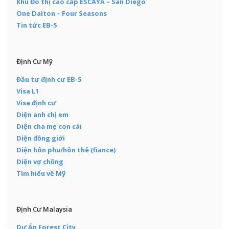
Khu Đô thị cao cấp ESCAYA – San Diego
One Dalton – Four Seasons
Tin tức EB-5
Định Cư Mỹ
Đầu tư định cư EB-5
Visa L1
Visa định cư
Diện anh chị em
Diện cha mẹ con cái
Diện đồng giới
Diện hôn phu/hôn thê (fiance)
Diện vợ chồng
Tìm hiểu về Mỹ
Định Cư Malaysia
Dự Án Forest City