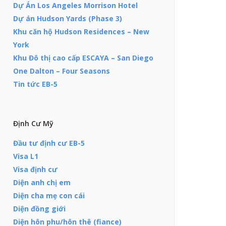
Dự Án Los Angeles Morrison Hotel
Dự án Hudson Yards (Phase 3)
Khu căn hộ Hudson Residences – New
York
Khu Đô thị cao cấp ESCAYA – San Diego
One Dalton – Four Seasons
Tin tức EB-5
Định Cư Mỹ
Đầu tư định cư EB-5
Visa L1
Visa định cư
Diện anh chị em
Diện cha mẹ con cái
Diện đồng giới
Diện hôn phu/hôn thê (fiance)