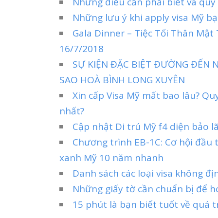
Những điều cần phải biết và quy
Những lưu ý khi apply visa Mỹ bạ
Gala Dinner – Tiệc Tối Thân Mậ
16/7/2018
SỰ KIỆN ĐẶC BIỆT ĐƯỜNG ĐẾN N
SAO HOÀ BÌNH LONG XUYÊN
Xin cấp Visa Mỹ mất bao lâu? Qu
nhất?
Cập nhật Di trú Mỹ f4 diện bảo 
Chương trình EB-1C: Cơ hội đầu 
xanh Mỹ 10 năm nhanh
Danh sách các loại visa không đị
Những giấy tờ cần chuẩn bị để h
15 phút là bạn biết tuốt về quá t