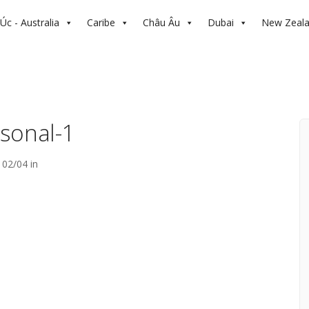
Úc - Australia
Caribe
Châu Âu
Dubai
New Zeal
sonal-1
02/04 in