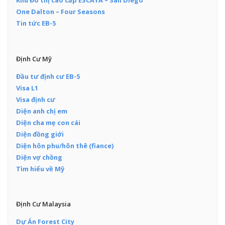
Khu Đô thị cao cấp ESCAYA – San Diego
One Dalton – Four Seasons
Tin tức EB-5
Định Cư Mỹ
Đầu tư định cư EB-5
Visa L1
Visa định cư
Diện anh chị em
Diện cha mẹ con cái
Diện đồng giới
Diện hôn phu/hôn thê (fiance)
Diện vợ chồng
Tìm hiểu về Mỹ
Định Cư Malaysia
Dự Án Forest City