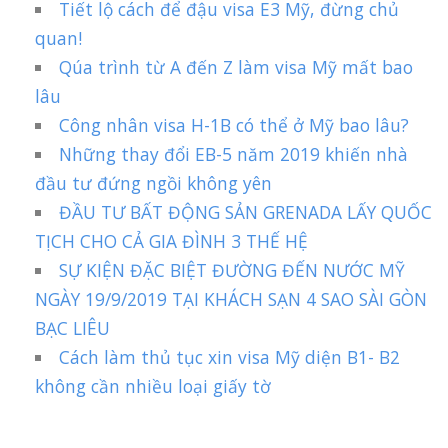
Tiết lộ cách để đậu visa E3 Mỹ, đừng chủ
quan!
Qúa trình từ A đến Z làm visa Mỹ mất bao
lâu
Công nhân visa H-1B có thể ở Mỹ bao lâu?
Những thay đổi EB-5 năm 2019 khiến nhà
đầu tư đứng ngồi không yên
ĐẦU TƯ BẤT ĐỘNG SẢN GRENADA LẤY QUỐC
TỊCH CHO CẢ GIA ĐÌNH 3 THẾ HỆ
SỰ KIỆN ĐẶC BIỆT ĐƯỜNG ĐẾN NƯỚC MỸ
NGÀY 19/9/2019 TẠI KHÁCH SẠN 4 SAO SÀI GÒN
BẠC LIÊU
Cách làm thủ tục xin visa Mỹ diện B1- B2
không cần nhiều loại giấy tờ