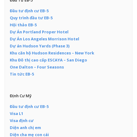
Đầu Tư EB-5
Đầu tư định cư EB-5
Quy trình đầu tư EB-5
Hội thảo EB-5
Dự Án Portland Proper Hotel
Dự Án Los Angeles Morrison Hotel
Dự án Hudson Yards (Phase 3)
Khu căn hộ Hudson Residences – New York
Khu Đô thị cao cấp ESCAYA – San Diego
One Dalton – Four Seasons
Tin tức EB-5
Định Cư Mỹ
Đầu tư định cư EB-5
Visa L1
Visa định cư
Diện anh chị em
Diện cha mẹ con cái