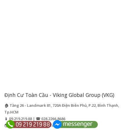
Định Cư Toàn Cầu - Viking Global Group (VKG)
🏠 Tầng 26 - Landmark 81, 720A Điện Biên Phủ, P.22, Bình Thạnh,
Tp.HCM
📱 09.219.219.88 | ☎ 028.2266.8686
🌎 https://vk-g.com | 📧
info@vikingglobal.group