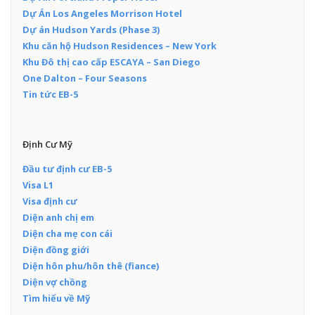
Dự Án Los Angeles Morrison Hotel
Dự án Hudson Yards (Phase 3)
Khu căn hộ Hudson Residences – New York
Khu Đô thị cao cấp ESCAYA – San Diego
One Dalton – Four Seasons
Tin tức EB-5
Định Cư Mỹ
Đầu tư định cư EB-5
Visa L1
Visa định cư
Diện anh chị em
Diện cha mẹ con cái
Diện đồng giới
Diện hôn phu/hôn thê (fiance)
Diện vợ chồng
Tìm hiểu về Mỹ