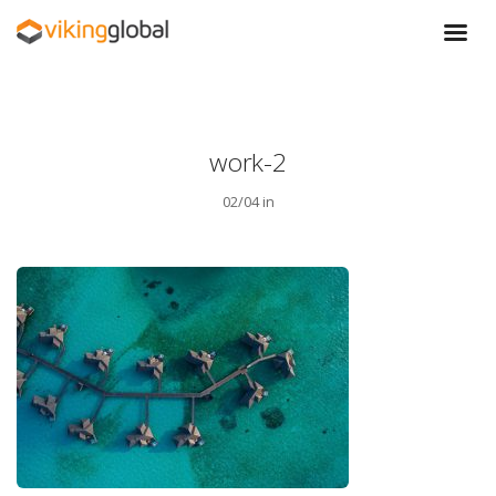
work-2
02/04 in