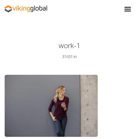
work-1
31/01 in