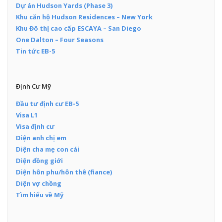
Dự án Hudson Yards (Phase 3)
Khu căn hộ Hudson Residences – New York
Khu Đô thị cao cấp ESCAYA – San Diego
One Dalton – Four Seasons
Tin tức EB-5
Định Cư Mỹ
Đầu tư định cư EB-5
Visa L1
Visa định cư
Diện anh chị em
Diện cha mẹ con cái
Diện đồng giới
Diện hôn phu/hôn thê (fiance)
Diện vợ chồng
Tìm hiểu về Mỹ