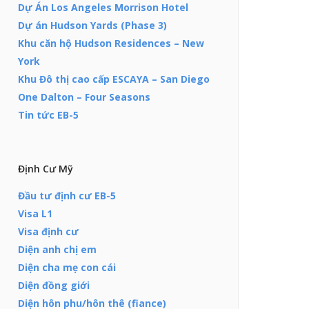
Dự Án Los Angeles Morrison Hotel
Dự án Hudson Yards (Phase 3)
Khu căn hộ Hudson Residences – New
York
Khu Đô thị cao cấp ESCAYA – San Diego
One Dalton – Four Seasons
Tin tức EB-5
Định Cư Mỹ
Đầu tư định cư EB-5
Visa L1
Visa định cư
Diện anh chị em
Diện cha mẹ con cái
Diện đồng giới
Diện hôn phu/hôn thê (fiance)