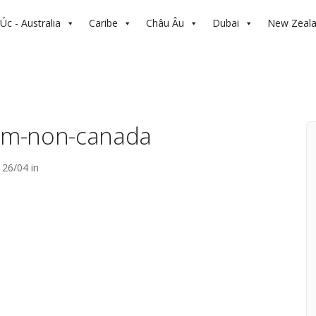
Úc - Australia
Caribe
Châu Âu
Dubai
New Zeal
am-non-canada
26/04 in