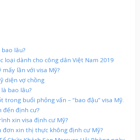
 bao lâu?
ác loại dành cho công dân Việt Nam 2019
mấy lần với visa Mỹ?
ỹ diện vợ chồng
 là bao lâu?
t trong buổi phỏng vấn – “bao đậu” visa Mỹ.
m đến định cư?
rình xin visa định cư Mỹ?
 đơn xin thị thực không định cư Mỹ?
t Tổ Chức Khách Sạn Mercure Hải Phòng ngày