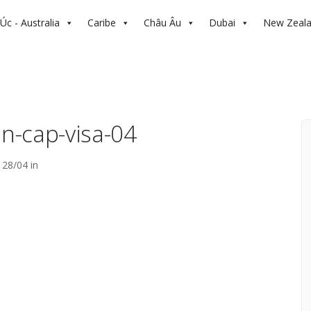
Úc - Australia
Caribe
Châu Âu
Dubai
New Zeal
in-cap-visa-04
28/04 in