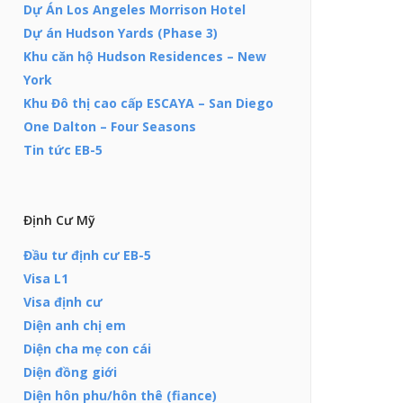
Dự Án Los Angeles Morrison Hotel
Dự án Hudson Yards (Phase 3)
Khu căn hộ Hudson Residences – New
York
Khu Đô thị cao cấp ESCAYA – San Diego
One Dalton – Four Seasons
Tin tức EB-5
Định Cư Mỹ
Đầu tư định cư EB-5
Visa L1
Visa định cư
Diện anh chị em
Diện cha mẹ con cái
Diện đồng giới
Diện hôn phu/hôn thê (fiance)