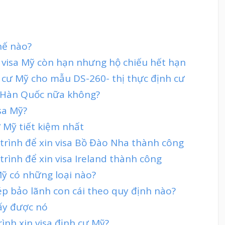
hế nào?
 visa Mỹ còn hạn nhưng hộ chiếu hết hạn
h cư Mỹ cho mẫu DS-260- thị thực định cư
sa Hàn Quốc nữa không?
sa Mỹ?
 Mỹ tiết kiệm nhất
 trình để xin visa Bồ Đào Nha thành công
trình để xin visa Ireland thành công
Mỹ có những loại nào?
ép bảo lãnh con cái theo quy định nào?
lấy được nó
rình xin visa định cư Mỹ?