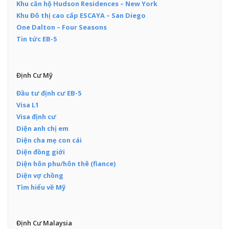
Khu căn hộ Hudson Residences – New York
Khu Đô thị cao cấp ESCAYA – San Diego
One Dalton – Four Seasons
Tin tức EB-5
Định Cư Mỹ
Đầu tư định cư EB-5
Visa L1
Visa định cư
Diện anh chị em
Diện cha mẹ con cái
Diện đồng giới
Diện hôn phu/hôn thê (fiance)
Diện vợ chồng
Tìm hiểu về Mỹ
Định Cư Malaysia