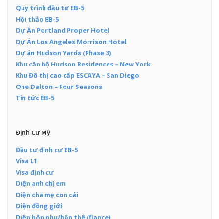
Quy trình đầu tư EB-5
Hội thảo EB-5
Dự Án Portland Proper Hotel
Dự Án Los Angeles Morrison Hotel
Dự án Hudson Yards (Phase 3)
Khu căn hộ Hudson Residences – New York
Khu Đô thị cao cấp ESCAYA – San Diego
One Dalton – Four Seasons
Tin tức EB-5
Định Cư Mỹ
Đầu tư định cư EB-5
Visa L1
Visa định cư
Diện anh chị em
Diện cha mẹ con cái
Diện đồng giới
Diện hôn phu/hôn thê (fiance)