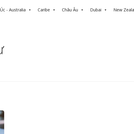
Úc - Australia
Caribe
Châu Âu
Dubai
New Zeal
ư