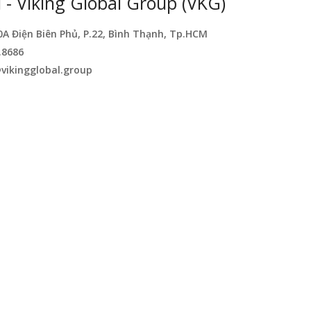
- Viking Global Group (VKG)
0A Điện Biên Phủ, P.22, Bình Thạnh, Tp.HCM
.8686
vikingglobal.group