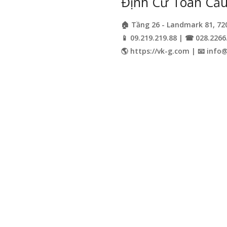
Định Cư Toàn Cầu 
🏠 Tầng 26 - Landmark 81, 72
📱 09.219.219.88 | ☎ 028.2266
🌎 https://vk-g.com | 📧
info@