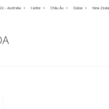
Úc - Australia
Caribe
Châu Âu
Dubai
New Zeal
DA