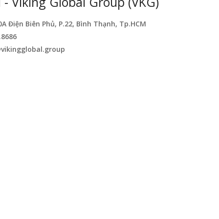
- Viking Global Group (VKG)
0A Điện Biên Phủ, P.22, Bình Thạnh, Tp.HCM
.8686
vikingglobal.group