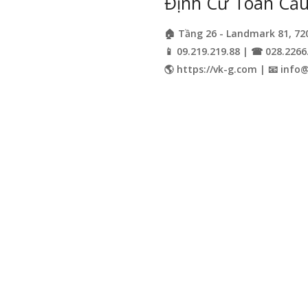
Định Cư Toàn Cầu 
🏠 Tầng 26 - Landmark 81, 72
📱 09.219.219.88 | ☎ 028.2266
🌎 https://vk-g.com | 📧
info@