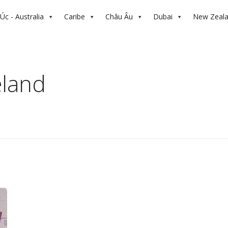
Úc - Australia
Caribe
Châu Âu
Dubai
New Zeal
eland