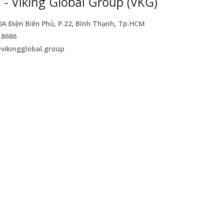
- Viking Global Group (VKG)
0A Điện Biên Phủ, P.22, Bình Thạnh, Tp.HCM
.8686
vikingglobal.group