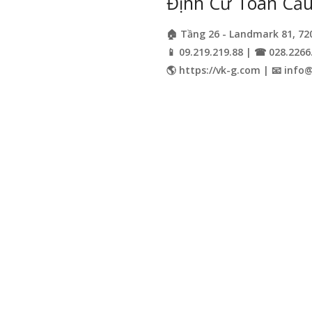
Định Cư Toàn Cầu 
🏠 Tầng 26 - Landmark 81, 72
📱 09.219.219.88 | ☎ 028.2266
🌎 https://vk-g.com | 📧
info@