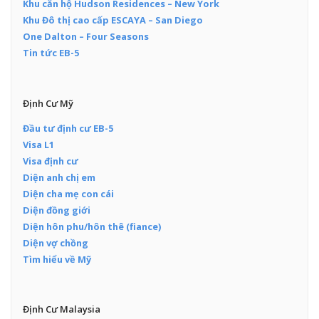
Khu căn hộ Hudson Residences – New York
Khu Đô thị cao cấp ESCAYA – San Diego
One Dalton – Four Seasons
Tin tức EB-5
Định Cư Mỹ
Đầu tư định cư EB-5
Visa L1
Visa định cư
Diện anh chị em
Diện cha mẹ con cái
Diện đồng giới
Diện hôn phu/hôn thê (fiance)
Diện vợ chồng
Tìm hiểu về Mỹ
Định Cư Malaysia