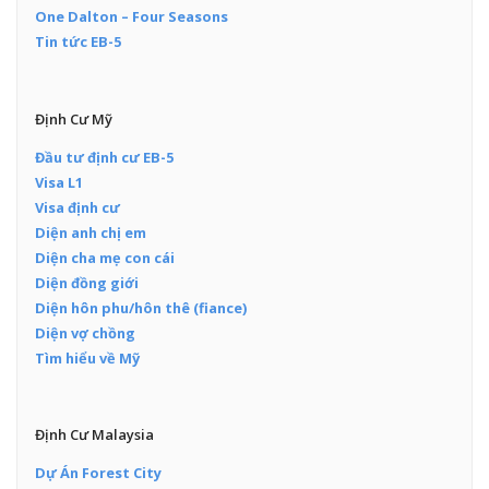
One Dalton – Four Seasons
Tin tức EB-5
Định Cư Mỹ
Đầu tư định cư EB-5
Visa L1
Visa định cư
Diện anh chị em
Diện cha mẹ con cái
Diện đồng giới
Diện hôn phu/hôn thê (fiance)
Diện vợ chồng
Tìm hiểu về Mỹ
Định Cư Malaysia
Dự Án Forest City