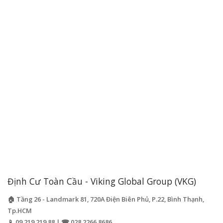
Định Cư Toàn Cầu - Viking Global Group (VKG)
🏠 Tầng 26 - Landmark 81, 720A Điện Biên Phủ, P.22, Bình Thạnh,
Tp.HCM
📱 09.219.219.88 | ☎ 028.2266.8686