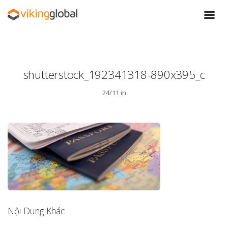
shutterstock_192341318-890x395_c
24/11 in
Nội Dung Khác