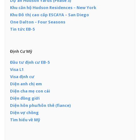
Dự án Hudson Yards (Phase 3)
Khu căn hộ Hudson Residences – New York
Khu Đô thị cao cấp ESCAYA – San Diego
One Dalton – Four Seasons
Tin tức EB-5
Định Cư Mỹ
Đầu tư định cư EB-5
Visa L1
Visa định cư
Diện anh chị em
Diện cha mẹ con cái
Diện đồng giới
Diện hôn phu/hôn thê (fiance)
Diện vợ chồng
Tìm hiểu về Mỹ