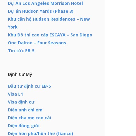
Dự Án Los Angeles Morrison Hotel
Dự án Hudson Yards (Phase 3)
Khu căn hộ Hudson Residences – New
York
Khu Đô thị cao cấp ESCAYA – San Diego
One Dalton – Four Seasons
Tin tức EB-5
Định Cư Mỹ
Đầu tư định cư EB-5
Visa L1
Visa định cư
Diện anh chị em
Diện cha mẹ con cái
Diện đồng giới
Diện hôn phu/hôn thê (fiance)