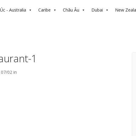
Úc - Australia
Caribe
Châu Âu
Dubai
New Zeal
aurant-1
07/02 in