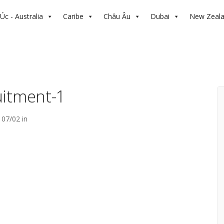
Úc - Australia
Caribe
Châu Âu
Dubai
New Zeal
uitment-1
07/02 in