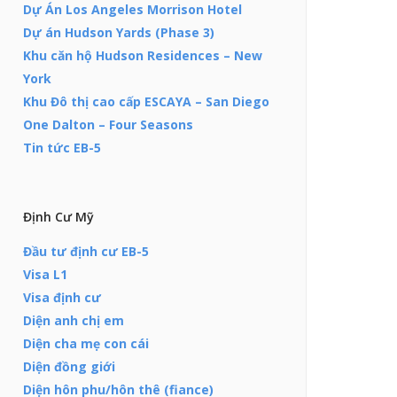
Dự Án Los Angeles Morrison Hotel
Dự án Hudson Yards (Phase 3)
Khu căn hộ Hudson Residences – New
York
Khu Đô thị cao cấp ESCAYA – San Diego
One Dalton – Four Seasons
Tin tức EB-5
Định Cư Mỹ
Đầu tư định cư EB-5
Visa L1
Visa định cư
Diện anh chị em
Diện cha mẹ con cái
Diện đồng giới
Diện hôn phu/hôn thê (fiance)