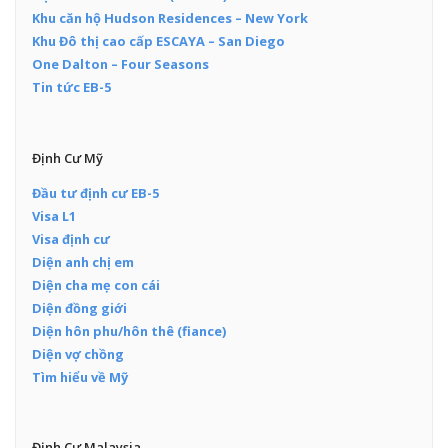
Khu căn hộ Hudson Residences – New York
Khu Đô thị cao cấp ESCAYA – San Diego
One Dalton – Four Seasons
Tin tức EB-5
Định Cư Mỹ
Đầu tư định cư EB-5
Visa L1
Visa định cư
Diện anh chị em
Diện cha mẹ con cái
Diện đồng giới
Diện hôn phu/hôn thê (fiance)
Diện vợ chồng
Tìm hiểu về Mỹ
Định Cư Malaysia