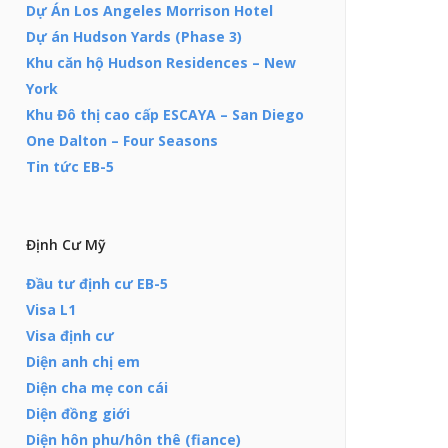
Dự Án Los Angeles Morrison Hotel
Dự án Hudson Yards (Phase 3)
Khu căn hộ Hudson Residences – New
York
Khu Đô thị cao cấp ESCAYA – San Diego
One Dalton – Four Seasons
Tin tức EB-5
Định Cư Mỹ
Đầu tư định cư EB-5
Visa L1
Visa định cư
Diện anh chị em
Diện cha mẹ con cái
Diện đồng giới
Diện hôn phu/hôn thê (fiance)