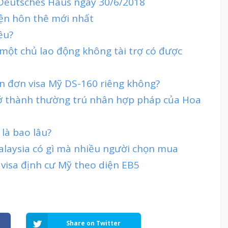
 Deutsches Haus ngày 30/6/2018
iện hôn thê mới nhất
êu?
 một chủ lao động không tài trợ có được
ần đơn visa Mỹ DS-160 riêng không?
rở thành thường trú nhân hợp pháp của Hoa
 là bao lâu?
Malaysia có gì mà nhiều người chọn mua
 visa định cư Mỹ theo diện EB5
Share on Twitter