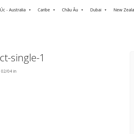
Úc - Australia
Caribe
Châu Âu
Dubai
New Zeal
t-single-1
02/04 in