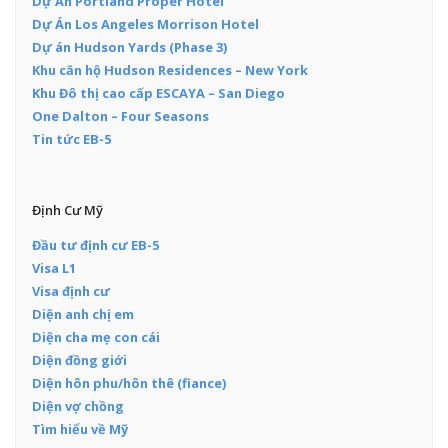
Dự Án Portland Proper Hotel
Dự Án Los Angeles Morrison Hotel
Dự án Hudson Yards (Phase 3)
Khu căn hộ Hudson Residences – New York
Khu Đô thị cao cấp ESCAYA – San Diego
One Dalton – Four Seasons
Tin tức EB-5
Định Cư Mỹ
Đầu tư định cư EB-5
Visa L1
Visa định cư
Diện anh chị em
Diện cha mẹ con cái
Diện đồng giới
Diện hôn phu/hôn thê (fiance)
Diện vợ chồng
Tìm hiểu về Mỹ