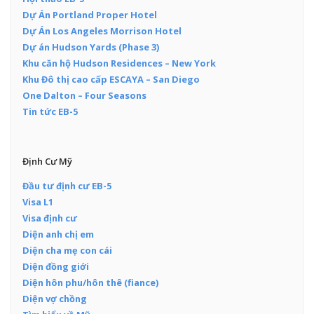
Dự Án Portland Proper Hotel
Dự Án Los Angeles Morrison Hotel
Dự án Hudson Yards (Phase 3)
Khu căn hộ Hudson Residences – New York
Khu Đô thị cao cấp ESCAYA – San Diego
One Dalton – Four Seasons
Tin tức EB-5
Định Cư Mỹ
Đầu tư định cư EB-5
Visa L1
Visa định cư
Diện anh chị em
Diện cha mẹ con cái
Diện đồng giới
Diện hôn phu/hôn thê (fiance)
Diện vợ chồng