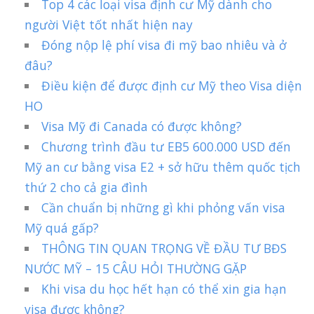
Top 4 các loại visa định cư Mỹ dành cho
người Việt tốt nhất hiện nay
Đóng nộp lệ phí visa đi mỹ bao nhiêu và ở
đâu?
Điều kiện để được định cư Mỹ theo Visa diện
HO
Visa Mỹ đi Canada có được không?
Chương trình đầu tư EB5 600.000 USD đến
Mỹ an cư bằng visa E2 + sở hữu thêm quốc tịch
thứ 2 cho cả gia đình
Cần chuẩn bị những gì khi phỏng vấn visa
Mỹ quá gấp?
THÔNG TIN QUAN TRỌNG VỀ ĐẦU TƯ BĐS
NƯỚC MỸ – 15 CÂU HỎI THƯỜNG GẶP
Khi visa du học hết hạn có thể xin gia hạn
visa được không?