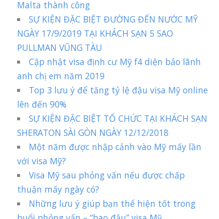
Malta thành công
SỰ KIỆN ĐẶC BIỆT ĐƯỜNG ĐẾN NƯỚC MỸ
NGÀY 17/9/2019 TẠI KHÁCH SẠN 5 SAO
PULLMAN VŨNG TÀU
Cập nhật visa định cư Mỹ f4 diện bảo lãnh
anh chị em năm 2019
Top 3 lưu ý để tăng tỷ lệ đậu visa Mỹ online
lên đến 90%
SỰ KIỆN ĐẶC BIỆT TỔ CHỨC TẠI KHÁCH SẠN
SHERATON SÀI GÒN NGÀY 12/12/2018
Một năm được nhập cảnh vào Mỹ mấy lần
với visa Mỹ?
Visa Mỹ sau phỏng vấn nếu được chấp
thuận mấy ngày có?
Những lưu ý giúp bạn thể hiện tốt trong
buổi phỏng vấn – “bao đậu” visa Mỹ.