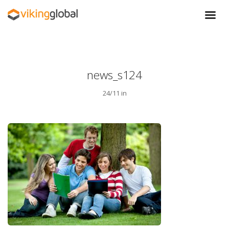
news_s124
24/11 in