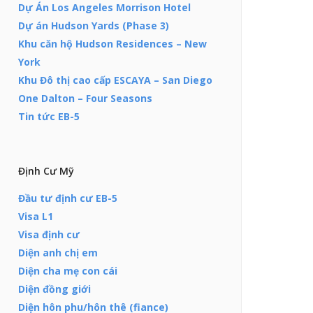
Dự Án Los Angeles Morrison Hotel
Dự án Hudson Yards (Phase 3)
Khu căn hộ Hudson Residences – New
York
Khu Đô thị cao cấp ESCAYA – San Diego
One Dalton – Four Seasons
Tin tức EB-5
Định Cư Mỹ
Đầu tư định cư EB-5
Visa L1
Visa định cư
Diện anh chị em
Diện cha mẹ con cái
Diện đồng giới
Diện hôn phu/hôn thê (fiance)