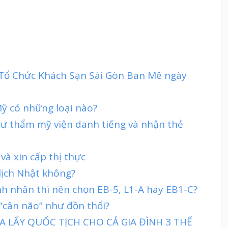
t Tổ Chức Khách Sạn Sài Gòn Ban Mê ngày
Mỹ có những loại nào?
tư thẩm mỹ viện danh tiếng và nhận thẻ
à xin cấp thị thực
lịch Nhật không?
h nhân thì nên chọn EB-5, L1-A hay EB1-C?
 “cân não” như đồn thổi?
 LẤY QUỐC TỊCH CHO CẢ GIA ĐÌNH 3 THẾ