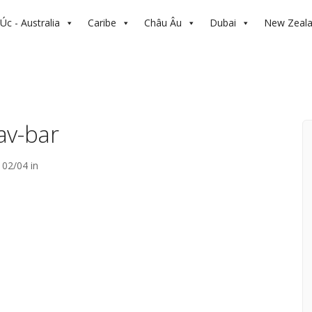
Úc - Australia
Caribe
Châu Âu
Dubai
New Zeal
av-bar
02/04 in