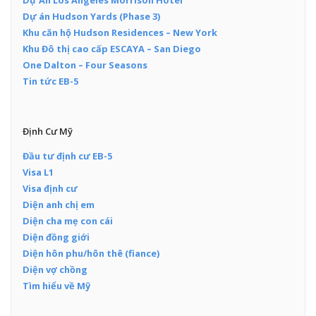
Dự Án Los Angeles Morrison Hotel
Dự án Hudson Yards (Phase 3)
Khu căn hộ Hudson Residences – New York
Khu Đô thị cao cấp ESCAYA – San Diego
One Dalton – Four Seasons
Tin tức EB-5
Định Cư Mỹ
Đầu tư định cư EB-5
Visa L1
Visa định cư
Diện anh chị em
Diện cha mẹ con cái
Diện đồng giới
Diện hôn phu/hôn thê (fiance)
Diện vợ chồng
Tìm hiểu về Mỹ