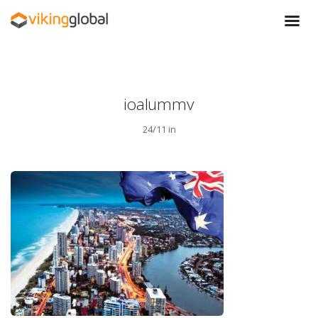
ioalummv
24/11 in