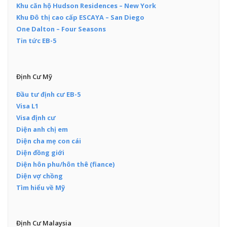
Khu căn hộ Hudson Residences – New York
Khu Đô thị cao cấp ESCAYA – San Diego
One Dalton – Four Seasons
Tin tức EB-5
Định Cư Mỹ
Đầu tư định cư EB-5
Visa L1
Visa định cư
Diện anh chị em
Diện cha mẹ con cái
Diện đồng giới
Diện hôn phu/hôn thê (fiance)
Diện vợ chồng
Tìm hiểu về Mỹ
Định Cư Malaysia