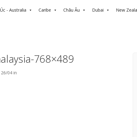
Úc - Australia
Caribe
Châu Âu
Dubai
New Zeal
malaysia-768×489
26/04 in