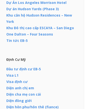
Dự Án Los Angeles Morrison Hotel
Dự án Hudson Yards (Phase 3)
Khu căn hộ Hudson Residences – New
York
Khu Đô thị cao cấp ESCAYA – San Diego
One Dalton – Four Seasons
Tin tức EB-5
Định Cư Mỹ
Đầu tư định cư EB-5
Visa L1
Visa định cư
Diện anh chị em
Diện cha mẹ con cái
Diện đồng giới
Diện hôn phu/hôn thê (fiance)