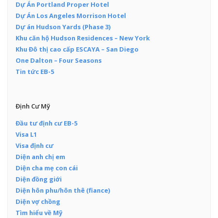
Dự Án Portland Proper Hotel
Dự Án Los Angeles Morrison Hotel
Dự án Hudson Yards (Phase 3)
Khu căn hộ Hudson Residences – New York
Khu Đô thị cao cấp ESCAYA – San Diego
One Dalton – Four Seasons
Tin tức EB-5
Định Cư Mỹ
Đầu tư định cư EB-5
Visa L1
Visa định cư
Diện anh chị em
Diện cha mẹ con cái
Diện đồng giới
Diện hôn phu/hôn thê (fiance)
Diện vợ chồng
Tìm hiểu về Mỹ