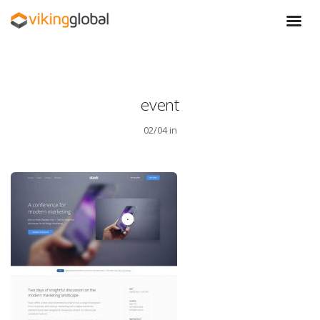
event
02/04 in