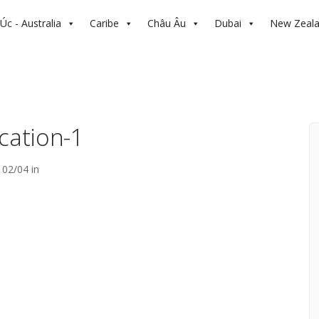
Úc - Australia
Caribe
Châu Âu
Dubai
New Zeal
cation-1
02/04 in