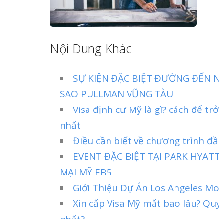
Nội Dung Khác
SỰ KIỆN ĐẶC BIỆT ĐƯỜNG ĐẾN N
SAO PULLMAN VŨNG TÀU
Visa định cư Mỹ là gì? cách để 
nhất
Điều cần biết về chương trình đầu
EVENT ĐẶC BIỆT TẠI PARK HYA
MẠI MỸ EB5
Giới Thiệu Dự Án Los Angeles Mo
Xin cấp Visa Mỹ mất bao lâu? Qu
nhất?