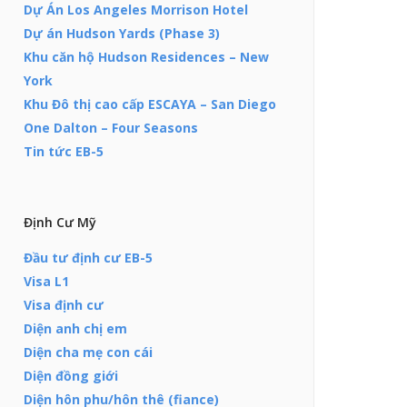
Dự Án Los Angeles Morrison Hotel
Dự án Hudson Yards (Phase 3)
Khu căn hộ Hudson Residences – New
York
Khu Đô thị cao cấp ESCAYA – San Diego
One Dalton – Four Seasons
Tin tức EB-5
Định Cư Mỹ
Đầu tư định cư EB-5
Visa L1
Visa định cư
Diện anh chị em
Diện cha mẹ con cái
Diện đồng giới
Diện hôn phu/hôn thê (fiance)