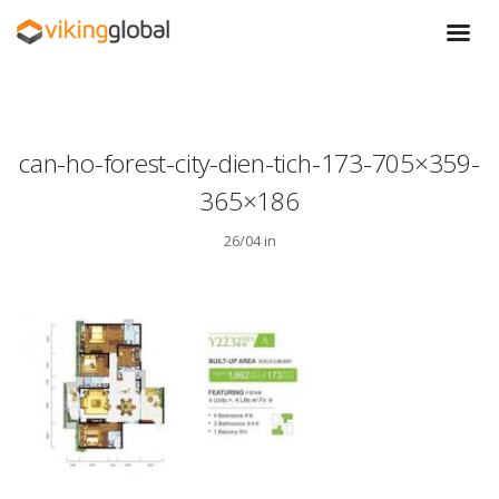
can-ho-forest-city-dien-tich-173-705×359-
365×186
26/04 in