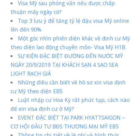
Visa Mỹ sau phỏng vấn nếu được chấp
thuận mấy ngày có?
Top 3 lưu ý để tăng tỷ lệ đậu visa Mỹ online
lên đến 90%
Một góc nhìn phiến diện khác về định cư Mỹ
theo diện lao động chuyên môn- Visa Mỹ H1B.
SỰ KIỆN ĐẶC BIỆT ĐƯỜNG ĐẾN NƯỚC MỸ
NGÀY 20/9/2019 TẠI KHÁCH SẠN 4 SAO SEA
LIGHT RẠCH GIÁ
Những điều cần biết về hồ sơ xin visa định
cư Mỹ theo diện EB5
Luật nhập cư Hoa Kỳ rất phức tạp, cách nào
để xin visa định cư ở Mỹ?
EVENT ĐẶC BIỆT TẠI PARK HYATTSAIGON –
CƠ HỘI ĐẦU TƯ BĐS THƯƠNG MẠI MỸ EB5
Thông tin chi tiết về lệ phí và hình thức