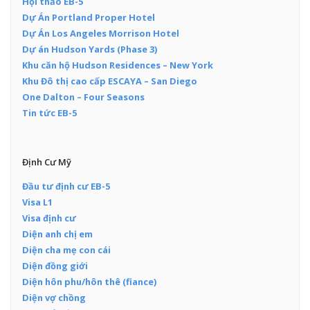
Hội thảo EB-5
Dự Án Portland Proper Hotel
Dự Án Los Angeles Morrison Hotel
Dự án Hudson Yards (Phase 3)
Khu căn hộ Hudson Residences – New York
Khu Đô thị cao cấp ESCAYA – San Diego
One Dalton – Four Seasons
Tin tức EB-5
Định Cư Mỹ
Đầu tư định cư EB-5
Visa L1
Visa định cư
Diện anh chị em
Diện cha mẹ con cái
Diện đồng giới
Diện hôn phu/hôn thê (fiance)
Diện vợ chồng