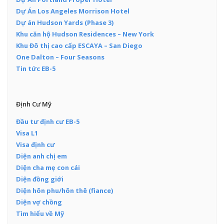
Dự Án Los Angeles Morrison Hotel
Dự án Hudson Yards (Phase 3)
Khu căn hộ Hudson Residences – New York
Khu Đô thị cao cấp ESCAYA – San Diego
One Dalton – Four Seasons
Tin tức EB-5
Định Cư Mỹ
Đầu tư định cư EB-5
Visa L1
Visa định cư
Diện anh chị em
Diện cha mẹ con cái
Diện đồng giới
Diện hôn phu/hôn thê (fiance)
Diện vợ chồng
Tìm hiểu về Mỹ