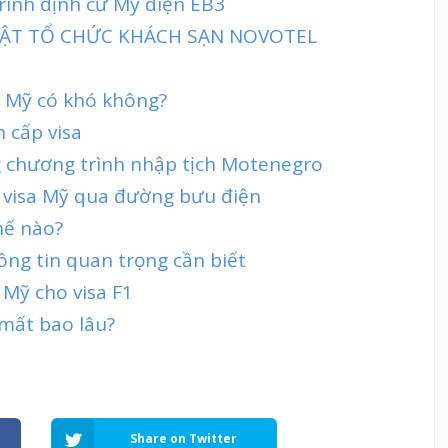
rình định cư Mỹ diện EB3
 MẬT TỔ CHỨC KHÁCH SẠN NOVOTEL
đi Mỹ có khó không?
n cấp visa
g chương trình nhập tịch Motenegro
n visa Mỹ qua đường bưu điện
hế nào?
hông tin quan trọng cần biết
 Mỹ cho visa F1
 mất bao lâu?
Share on Twitter