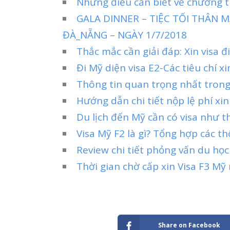
Những điều cần biết về chương t
GALA DINNER – TIỆC TỐI THÂN
ĐÀ_NẴNG – NGÀY 1/7/2018
Thắc mắc cần giải đáp: Xin visa 
Đi Mỹ diện visa E2-Các tiêu chí xi
Thông tin quan trọng nhất tron
Hướng dẫn chi tiết nộp lệ phí xi
Du lịch đến Mỹ cần có visa như t
Visa Mỹ F2 là gì? Tổng hợp các t
Review chi tiết phỏng vấn du học
Thời gian chờ cấp xin Visa F3 Mỹ
Share on Facebook