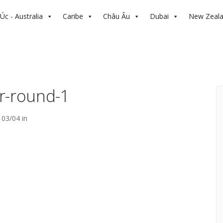
Úc - Australia
Caribe
Châu Âu
Dubai
New Zeal
r-round-1
03/04 in