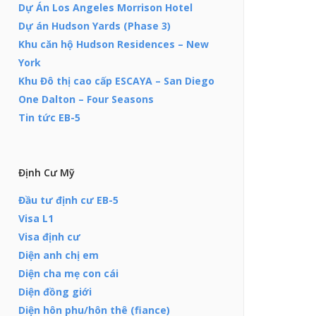
Dự Án Los Angeles Morrison Hotel
Dự án Hudson Yards (Phase 3)
Khu căn hộ Hudson Residences – New
York
Khu Đô thị cao cấp ESCAYA – San Diego
One Dalton – Four Seasons
Tin tức EB-5
Định Cư Mỹ
Đầu tư định cư EB-5
Visa L1
Visa định cư
Diện anh chị em
Diện cha mẹ con cái
Diện đồng giới
Diện hôn phu/hôn thê (fiance)