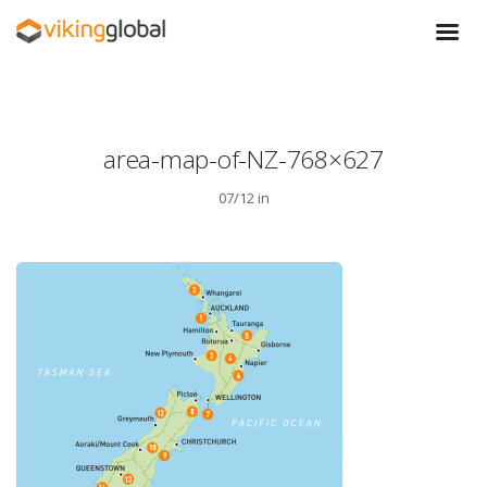
area-map-of-NZ-768×627
07/12 in