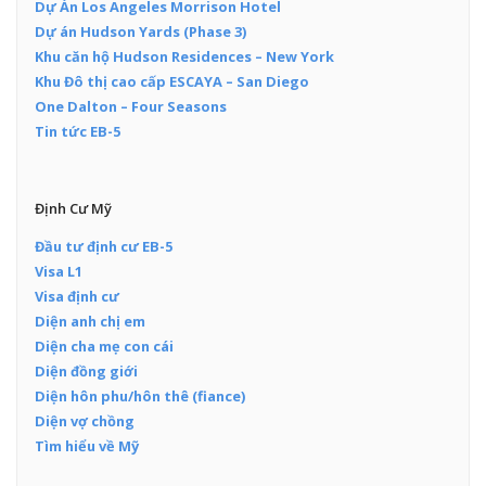
Dự Án Los Angeles Morrison Hotel
Dự án Hudson Yards (Phase 3)
Khu căn hộ Hudson Residences – New York
Khu Đô thị cao cấp ESCAYA – San Diego
One Dalton – Four Seasons
Tin tức EB-5
Định Cư Mỹ
Đầu tư định cư EB-5
Visa L1
Visa định cư
Diện anh chị em
Diện cha mẹ con cái
Diện đồng giới
Diện hôn phu/hôn thê (fiance)
Diện vợ chồng
Tìm hiểu về Mỹ