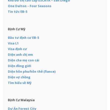
Khu Đô thị cao cấp ESCAYA – San Diego
One Dalton – Four Seasons
Tin tức EB-5
Định Cư Mỹ
Đầu tư định cư EB-5
Visa L1
Visa định cư
Diện anh chị em
Diện cha mẹ con cái
Diện đồng giới
Diện hôn phu/hôn thê (fiance)
Diện vợ chồng
Tìm hiểu về Mỹ
Định Cư Malaysia
Dự Án Forest City